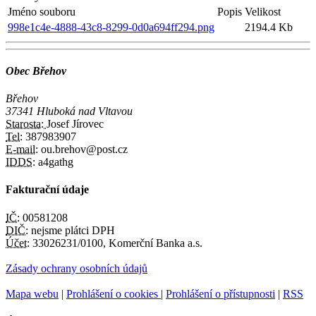
Jméno souboru
Popis
Velikost
998e1c4e-4888-43c8-8299-0d0a694ff294.png
2194.4 Kb
Obec Břehov
Břehov
37341 Hluboká nad Vltavou
Starosta:
Josef Jírovec
Tel:
387983907
E-mail:
ou.brehov@post.cz
IDDS:
a4gathg
Fakturační údaje
IČ:
00581208
DIČ:
nejsme plátci DPH
Účet:
33026231/0100, Komerční Banka a.s.
Zásady ochrany osobních údajů
Mapa webu
|
Prohlášení o cookies
|
Prohlášení o přístupnosti
|
RSS