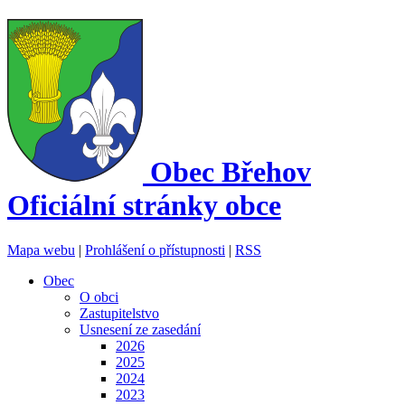
Obec
Břehov
Oficiální stránky obce
Mapa webu
|
Prohlášení o přístupnosti
|
RSS
Obec
O obci
Zastupitelstvo
Usnesení ze zasedání
2026
2025
2024
2023