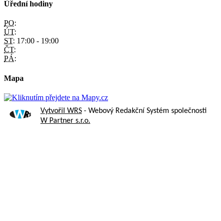
Úřední hodiny
PO:
ÚT:
ST:
17:00 - 19:00
ČT:
PÁ:
Mapa
Vytvořil WRS
- Webový Redakční Systém společnosti
W Partner s.r.o.