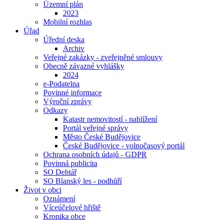
Územní plán
2023
Mobilní rozhlas
Úřad
Úřední deska
Archiv
Veřejné zakázky - zveřejněné smlouvy
Obecně závazné vyhlášky
2024
e-Podatelna
Povinné informace
Výroční zprávy
Odkazy
Katastr nemovitostí - nahlížení
Portál veřejné správy
Město České Budějovice
České Budějovice - volnočasový portál
Ochrana osobních údajů - GDPR
Povinná publicita
SO Dehtář
SO Blanský les - podhůří
Život v obci
Oznámení
Víceúčelové hřiště
Kronika obce