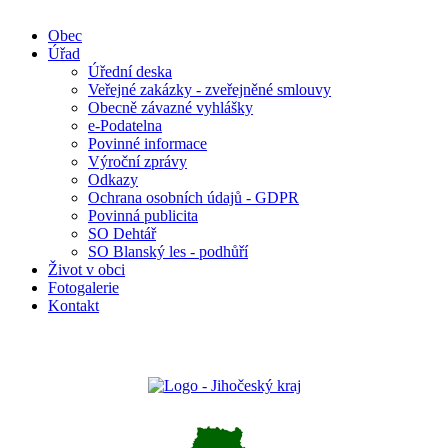
Obec
Úřad
Úřední deska
Veřejné zakázky - zveřejněné smlouvy
Obecně závazné vyhlášky
e-Podatelna
Povinné informace
Výroční zprávy
Odkazy
Ochrana osobních údajů - GDPR
Povinná publicita
SO Dehtář
SO Blanský les - podhůří
Život v obci
Fotogalerie
Kontakt