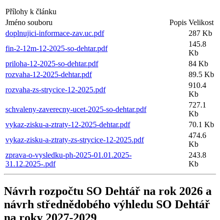
Přílohy k článku
Jméno souboru
Popis
Velikost
doplnujici-informace-zav.uc.pdf
287 Kb
145.8
fin-2-12m-12-2025-so-dehtar.pdf
Kb
priloha-12-2025-so-dehtar.pdf
84 Kb
rozvaha-12-2025-dehtar.pdf
89.5 Kb
910.4
rozvaha-zs-strycice-12-2025.pdf
Kb
727.1
schvaleny-zaverecny-ucet-2025-so-dehtar.pdf
Kb
vykaz-zisku-a-ztraty-12-2025-dehtar.pdf
70.1 Kb
474.6
vykaz-zisku-a-ztraty-zs-strycice-12-2025.pdf
Kb
zprava-o-vysledku-ph-2025-01.01.2025-
243.8
31.12.2025-.pdf
Kb
Návrh rozpočtu SO Dehtář na rok 2026 a
návrh střednědobého výhledu SO Dehtář
na roky 2027-2029