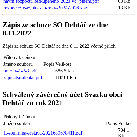
navrh-rozpoctu-seskupeneho-2023-vc.-plneni.pdf
63 Kb
rozpoctovy-vyhled-na-roky-2024-2026.xlsx
13 Kb
Zápis ze schůze SO Dehtář ze dne
8.11.2022
Zápis ze schůze SO Dehtář ze dne 8.11.2022 včetně příloh
Přílohy k článku
Jméno souboru
Popis
Velikost
prilohy-1-2-3.pdf
686.5 Kb
zapis-dso-dehtar.pdf
1109.1 Kb
Schválený závěrečný účet Svazku obcí
Dehtář za rok 2021
Přílohy k článku
Jméno souboru
Popis
Velikost
784.1
1.-souhrnna-sestava-2021689678411.pdf
Kb