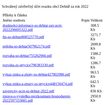
Schválený závěrečný účet svazku obcí Dehtář za rok 2022
Přílohy k článku
Jméno souboru
Popis
Velikost
doplnujici-informace-so-dehtar-zav.ucet-
308.5
2022296695322.pdf
Kb
3271.7
fin-so-dehtar808525770.pdf
Kb
2699.8
priloha-so-dehtar507962174.pdf
Kb
1588.2
rozvaha-so-dehtar755262966.pdf
Kb
1286.7
rozvaha-zs-strycice796383330.pdf
Kb
963.5
vykaz-zisku-a-ztraty-so-dehtar427802986.pdf
Kb
642.5
vykaz-zisku-a-ztrazy-zs-strycice448150474.pdf
Kb
zaverecny-ucet-so-dehtar-2022.pdf
836 Kb
zprava-o-vysledku-prezkoumani-hospodareni-
2950.9
2022597333681.pdf
Kb