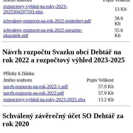
rozpoctovy-vyhled-na-roky-2023-
13 Kb
2025504197103.xlsx
58.9
schvaleny-rozpocet-na-rok-2022-podrobny.pdf
Kb
schvaleny-rozpocet-na-rok-2022-zavazne-
55.6
ukazatele.pdf
Kb
Návrh rozpočtu Svazku obcí Dehtář na
rok 2022 a rozpočtový výhled 2023-2025
Přílohy k článku
Jméno souboru
Popis
Velikost
navrh-rozpoctu-na-rok-2022-1.pdf
57.9 Kb
navrh-rozpoctu-na-rok-2022.pdf
57.9 Kb
rozpoctovy-vyhled-na-roky-2023-2025.xlsx
13.2 Kb
Schválený závěrečný účet SO Dehtář za
rok 2020