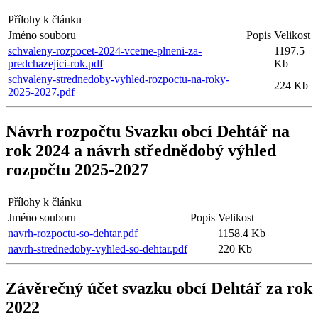
Přílohy k článku
Jméno souboru
Popis
Velikost
schvaleny-rozpocet-2024-vcetne-plneni-za-
1197.5
predchazejici-rok.pdf
Kb
schvaleny-strednedoby-vyhled-rozpoctu-na-roky-
224 Kb
2025-2027.pdf
Návrh rozpočtu Svazku obcí Dehtář na
rok 2024 a návrh střednědobý výhled
rozpočtu 2025-2027
Přílohy k článku
Jméno souboru
Popis
Velikost
navrh-rozpoctu-so-dehtar.pdf
1158.4 Kb
navrh-strednedoby-vyhled-so-dehtar.pdf
220 Kb
Závěrečný účet svazku obcí Dehtář za rok
2022