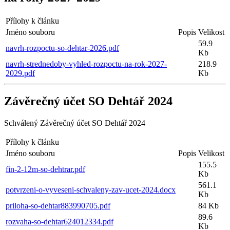
Přílohy k článku
Jméno souboru
Popis
Velikost
59.9
navrh-rozpoctu-so-dehtar-2026.pdf
Kb
navrh-strednedoby-vyhled-rozpoctu-na-rok-2027-
218.9
2029.pdf
Kb
Závěrečný účet SO Dehtář 2024
Schválený Závěrečný účet SO Dehtář 2024
Přílohy k článku
Jméno souboru
Popis
Velikost
155.5
fin-2-12m-so-dehtrar.pdf
Kb
561.1
potvrzeni-o-vyveseni-schvaleny-zav-ucet-2024.docx
Kb
priloha-so-dehtar883990705.pdf
84 Kb
89.6
rozvaha-so-dehtar624012334.pdf
Kb