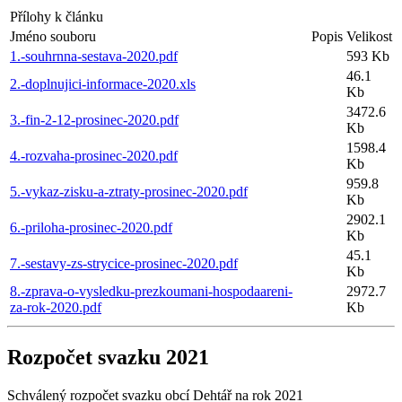
Přílohy k článku
Jméno souboru
Popis
Velikost
1.-souhrnna-sestava-2020.pdf
593 Kb
46.1
2.-doplnujici-informace-2020.xls
Kb
3472.6
3.-fin-2-12-prosinec-2020.pdf
Kb
1598.4
4.-rozvaha-prosinec-2020.pdf
Kb
959.8
5.-vykaz-zisku-a-ztraty-prosinec-2020.pdf
Kb
2902.1
6.-priloha-prosinec-2020.pdf
Kb
45.1
7.-sestavy-zs-strycice-prosinec-2020.pdf
Kb
8.-zprava-o-vysledku-prezkoumani-hospodaareni-
2972.7
za-rok-2020.pdf
Kb
Rozpočet svazku 2021
Schválený rozpočet svazku obcí Dehtář na rok 2021