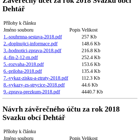
Závěrečný účet za rok 2018 Svazku obcí
Dehtář
Přílohy k článku
Jméno souboru
Popis
Velikost
1.-souhrnna-sestava-2018.pdf
257 Kb
2.-doplnujici-informace.pdf
148.6 Kb
3.-hodnotici-zprava-2018.pdf
216.8 Kb
4.-fin-2-12-m.pdf
252.4 Kb
5.-rozvaha-2018.pdf
153.6 Kb
6.-priloha-2018.pdf
135.4 Kb
7.-vykaz-zisku-a-ztraty-2018.pdf
112.3 Kb
8.-vykazy-zs-strycice-2018.pdf
44.6 Kb
9.-zprava-prezkum-2018.pdf
4440.7 Kb
Návrh závěrečného účtu za rok 2018
Svazku obcí Dehtář
Přílohy k článku
Jméno souboru
Popis
Velikost