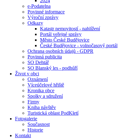
2024
e-Podatelna
Povinné informace
Výroční zprávy
Odkazy
Katastr nemovitostí - nahlížení
Portál veřejné správy
Město České Budějovice
České Budějovice - volnočasový portál
Ochrana osobních údajů - GDPR
Povinná publicita
SO Dehtář
SO Blanský les - podhůří
Život v obci
Oznámení
Víceúčelové hřiště
Kronika obce
Spolky a sdružení
Firmy
Kniha návštěv
Turistická oblast PodKletí
Fotogalerie
Současnost
Historie
Kontakt