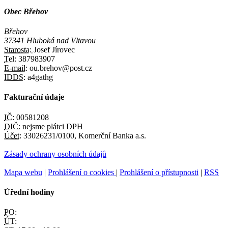
Obec Břehov
Břehov
37341 Hluboká nad Vltavou
Starosta:
Josef Jírovec
Tel:
387983907
E-mail:
ou.brehov@post.cz
IDDS:
a4gathg
Fakturační údaje
IČ:
00581208
DIČ:
nejsme plátci DPH
Účet:
33026231/0100, Komerční Banka a.s.
Zásady ochrany osobních údajů
Mapa webu
|
Prohlášení o cookies
|
Prohlášení o přístupnosti
|
RSS
Úřední hodiny
PO:
ÚT: