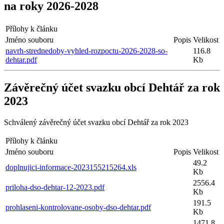
na roky 2026-2028
Přílohy k článku
Jméno souboru
Popis
Velikost
navrh-strednedoby-vyhled-rozpoctu-2026-2028-so-
116.8
dehtar.pdf
Kb
Závěrečný účet svazku obcí Dehtář za rok
2023
Schválený závěrečný účet svazku obcí Dehtář za rok 2023
Přílohy k článku
Jméno souboru
Popis
Velikost
49.2
doplnujici-informace-2023155215264.xls
Kb
2556.4
priloha-dso-dehtar-12-2023.pdf
Kb
191.5
prohlaseni-kontrolovane-osoby-dso-dehtar.pdf
Kb
1471.8