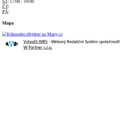
ST:
17:00 - 19:00
ČT:
PÁ:
Mapa
Vytvořil WRS
- Webový Redakční Systém společnosti
W Partner s.r.o.