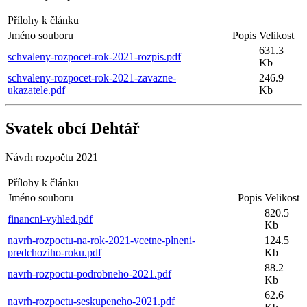
Přílohy k článku
Jméno souboru
Popis
Velikost
631.3
schvaleny-rozpocet-rok-2021-rozpis.pdf
Kb
schvaleny-rozpocet-rok-2021-zavazne-
246.9
ukazatele.pdf
Kb
Svatek obcí Dehtář
Návrh rozpočtu 2021
Přílohy k článku
Jméno souboru
Popis
Velikost
820.5
financni-vyhled.pdf
Kb
navrh-rozpoctu-na-rok-2021-vcetne-plneni-
124.5
predchoziho-roku.pdf
Kb
88.2
navrh-rozpoctu-podrobneho-2021.pdf
Kb
62.6
navrh-rozpoctu-seskupeneho-2021.pdf