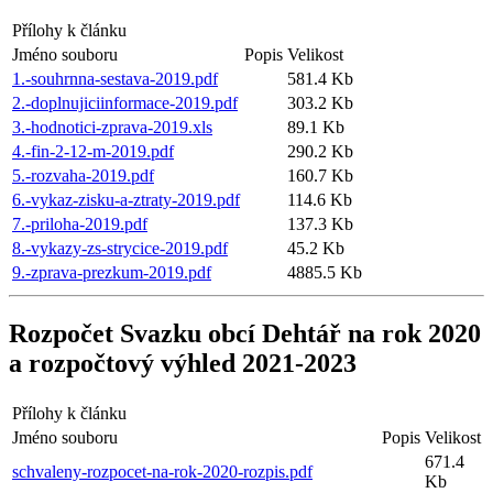
Přílohy k článku
Jméno souboru
Popis
Velikost
1.-souhrnna-sestava-2019.pdf
581.4 Kb
2.-doplnujiciinformace-2019.pdf
303.2 Kb
3.-hodnotici-zprava-2019.xls
89.1 Kb
4.-fin-2-12-m-2019.pdf
290.2 Kb
5.-rozvaha-2019.pdf
160.7 Kb
6.-vykaz-zisku-a-ztraty-2019.pdf
114.6 Kb
7.-priloha-2019.pdf
137.3 Kb
8.-vykazy-zs-strycice-2019.pdf
45.2 Kb
9.-zprava-prezkum-2019.pdf
4885.5 Kb
Rozpočet Svazku obcí Dehtář na rok 2020
a rozpočtový výhled 2021-2023
Přílohy k článku
Jméno souboru
Popis
Velikost
671.4
schvaleny-rozpocet-na-rok-2020-rozpis.pdf
Kb