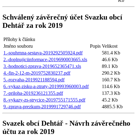
Kb
Schválený závěrečný účet Svazku obcí
Dehtář za rok 2019
Přílohy k článku
Jméno souboru
Popis
Velikost
1.-souhrnna-sestava-2019292505924.pdf
581.4 Kb
2.-doplnujiciinformace-2019690003665.xls
46.6 Kb
3.-hodnotici-zprava-2019652365471.xls
89.1 Kb
4.-fin-2-12-m-2019752830237.pdf
290.2 Kb
5.-rozvaha-2019921188594.pdf
160.7 Kb
6.-vykaz-zisku-a-ztraty-2019993960003.pdf
114.6 Kb
7.-priloha-2019236121355.pdf
137.3 Kb
8.-vykazy-zs-strycice-2019755171555.pdf
45.2 Kb
9.-zprava-prezkum-2019991729746.pdf
4885.5 Kb
Svazek obcí Dehtář - Návrh závěrečného
účtu za rok 2019