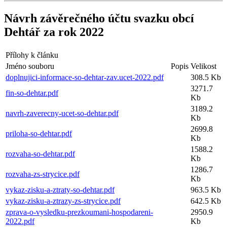
Návrh závěrečného účtu svazku obcí
Dehtář za rok 2022
Přílohy k článku
Jméno souboru
Popis
Velikost
doplnujici-informace-so-dehtar-zav.ucet-2022.pdf
308.5 Kb
3271.7
fin-so-dehtar.pdf
Kb
3189.2
navrh-zaverecny-ucet-so-dehtar.pdf
Kb
2699.8
priloha-so-dehtar.pdf
Kb
1588.2
rozvaha-so-dehtar.pdf
Kb
1286.7
rozvaha-zs-strycice.pdf
Kb
vykaz-zisku-a-ztraty-so-dehtar.pdf
963.5 Kb
vykaz-zisku-a-ztrazy-zs-strycice.pdf
642.5 Kb
zprava-o-vysledku-prezkoumani-hospodareni-
2950.9
2022.pdf
Kb