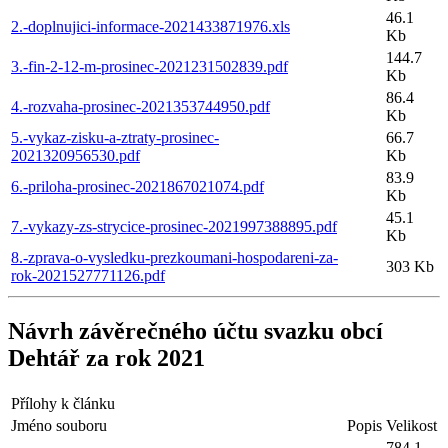
46.1
2.-doplnujici-informace-2021433871976.xls
Kb
144.7
3.-fin-2-12-m-prosinec-2021231502839.pdf
Kb
86.4
4.-rozvaha-prosinec-2021353744950.pdf
Kb
5.-vykaz-zisku-a-ztraty-prosinec-
66.7
2021320956530.pdf
Kb
83.9
6.-priloha-prosinec-2021867021074.pdf
Kb
45.1
7.-vykazy-zs-strycice-prosinec-2021997388895.pdf
Kb
8.-zprava-o-vysledku-prezkoumani-hospodareni-za-
303 Kb
rok-2021527771126.pdf
Návrh závěrečného účtu svazku obcí
Dehtář za rok 2021
Přílohy k článku
Jméno souboru
Popis
Velikost
784.1