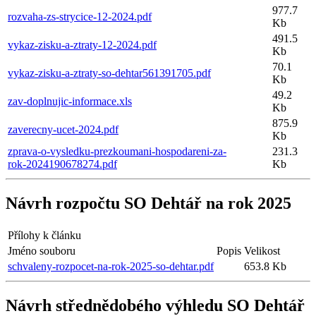
977.7
rozvaha-zs-strycice-12-2024.pdf
Kb
491.5
vykaz-zisku-a-ztraty-12-2024.pdf
Kb
70.1
vykaz-zisku-a-ztraty-so-dehtar561391705.pdf
Kb
49.2
zav-doplnujic-informace.xls
Kb
875.9
zaverecny-ucet-2024.pdf
Kb
zprava-o-vysledku-prezkoumani-hospodareni-za-
231.3
rok-2024190678274.pdf
Kb
Návrh rozpočtu SO Dehtář na rok 2025
Přílohy k článku
Jméno souboru
Popis
Velikost
schvaleny-rozpocet-na-rok-2025-so-dehtar.pdf
653.8 Kb
Návrh střednědobého výhledu SO Dehtář