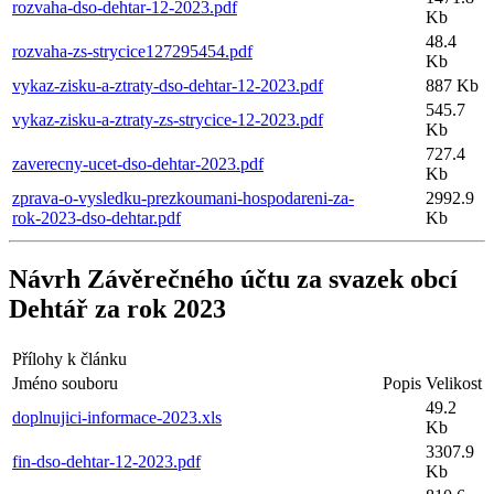
rozvaha-dso-dehtar-12-2023.pdf
Kb
48.4
rozvaha-zs-strycice127295454.pdf
Kb
vykaz-zisku-a-ztraty-dso-dehtar-12-2023.pdf
887 Kb
545.7
vykaz-zisku-a-ztraty-zs-strycice-12-2023.pdf
Kb
727.4
zaverecny-ucet-dso-dehtar-2023.pdf
Kb
zprava-o-vysledku-prezkoumani-hospodareni-za-
2992.9
rok-2023-dso-dehtar.pdf
Kb
Návrh Závěrečného účtu za svazek obcí
Dehtář za rok 2023
Přílohy k článku
Jméno souboru
Popis
Velikost
49.2
doplnujici-informace-2023.xls
Kb
3307.9
fin-dso-dehtar-12-2023.pdf
Kb