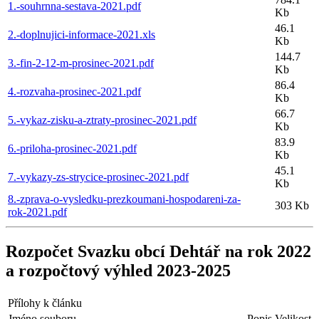
1.-souhrnna-sestava-2021.pdf
Kb
46.1
2.-doplnujici-informace-2021.xls
Kb
144.7
3.-fin-2-12-m-prosinec-2021.pdf
Kb
86.4
4.-rozvaha-prosinec-2021.pdf
Kb
66.7
5.-vykaz-zisku-a-ztraty-prosinec-2021.pdf
Kb
83.9
6.-priloha-prosinec-2021.pdf
Kb
45.1
7.-vykazy-zs-strycice-prosinec-2021.pdf
Kb
8.-zprava-o-vysledku-prezkoumani-hospodareni-za-
303 Kb
rok-2021.pdf
Rozpočet Svazku obcí Dehtář na rok 2022
a rozpočtový výhled 2023-2025
Přílohy k článku
Jméno souboru
Popis
Velikost