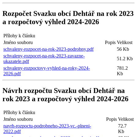
Rozpočet Svazku obcí Dehtář na rok 2023
a rozpočtový výhled 2024-2026
Přílohy k článku
Jméno souboru
Popis
Velikost
schvaleny-rozpocet-na-rok-2023-podrobny.pdf
56 Kb
schvaleny-rozpocet-na-rok-2023-zavazne-
51.2 Kb
ukazatele.pdf
schvaleny-rozpoctovy-vyhled-na-roky-2024-
781.2
2026.pdf
Kb
Návrh rozpočtu Svazku obcí Dehtář na
rok 2023 a rozpočtový výhled 2024-2026
Přílohy k článku
Jméno souboru
Popis
Velikost
navrh-rozpoctu-podrobneho-2023-vc.-plneni-
72.7
2022.pdf
Kb