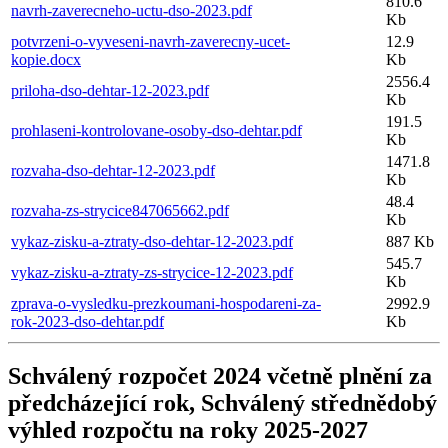
810.6
navrh-zaverecneho-uctu-dso-2023.pdf
Kb
potvrzeni-o-vyveseni-navrh-zaverecny-ucet-
12.9
kopie.docx
Kb
2556.4
priloha-dso-dehtar-12-2023.pdf
Kb
191.5
prohlaseni-kontrolovane-osoby-dso-dehtar.pdf
Kb
1471.8
rozvaha-dso-dehtar-12-2023.pdf
Kb
48.4
rozvaha-zs-strycice847065662.pdf
Kb
vykaz-zisku-a-ztraty-dso-dehtar-12-2023.pdf
887 Kb
545.7
vykaz-zisku-a-ztraty-zs-strycice-12-2023.pdf
Kb
zprava-o-vysledku-prezkoumani-hospodareni-za-
2992.9
rok-2023-dso-dehtar.pdf
Kb
Schválený rozpočet 2024 včetně plnění za
předcházející rok, Schválený střednědobý
výhled rozpočtu na roky 2025-2027