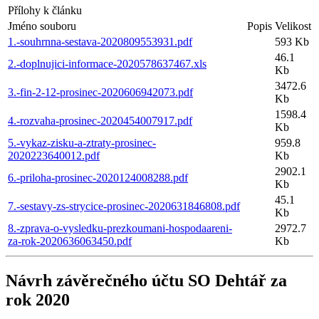
Přílohy k článku
Jméno souboru
Popis
Velikost
1.-souhrnna-sestava-2020809553931.pdf
593 Kb
46.1
2.-doplnujici-informace-2020578637467.xls
Kb
3472.6
3.-fin-2-12-prosinec-2020606942073.pdf
Kb
1598.4
4.-rozvaha-prosinec-2020454007917.pdf
Kb
5.-vykaz-zisku-a-ztraty-prosinec-
959.8
2020223640012.pdf
Kb
2902.1
6.-priloha-prosinec-2020124008288.pdf
Kb
45.1
7.-sestavy-zs-strycice-prosinec-2020631846808.pdf
Kb
8.-zprava-o-vysledku-prezkoumani-hospodaareni-
2972.7
za-rok-2020636063450.pdf
Kb
Návrh závěrečného účtu SO Dehtář za
rok 2020