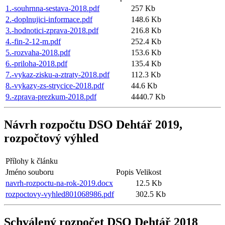
1.-souhrnna-sestava-2018.pdf
257 Kb
2.-doplnujici-informace.pdf
148.6 Kb
3.-hodnotici-zprava-2018.pdf
216.8 Kb
4.-fin-2-12-m.pdf
252.4 Kb
5.-rozvaha-2018.pdf
153.6 Kb
6.-priloha-2018.pdf
135.4 Kb
7.-vykaz-zisku-a-ztraty-2018.pdf
112.3 Kb
8.-vykazy-zs-strycice-2018.pdf
44.6 Kb
9.-zprava-prezkum-2018.pdf
4440.7 Kb
Návrh rozpočtu DSO Dehtář 2019,
rozpočtový výhled
Přílohy k článku
Jméno souboru
Popis
Velikost
navrh-rozpoctu-na-rok-2019.docx
12.5 Kb
rozpoctovy-vyhled801068986.pdf
302.5 Kb
Schválený rozpočet DSO Dehtář 2018