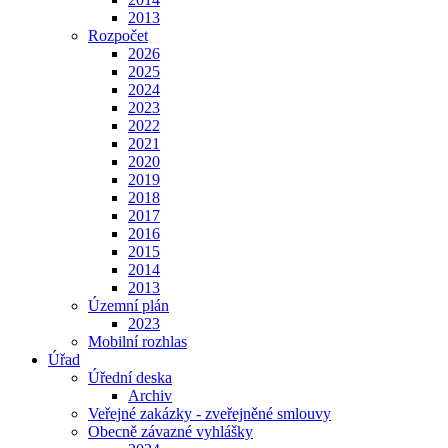
2013
Rozpočet
2026
2025
2024
2023
2022
2021
2020
2019
2018
2017
2016
2015
2014
2013
Územní plán
2023
Mobilní rozhlas
Úřad
Úřední deska
Archiv
Veřejné zakázky - zveřejněné smlouvy
Obecně závazné vyhlášky