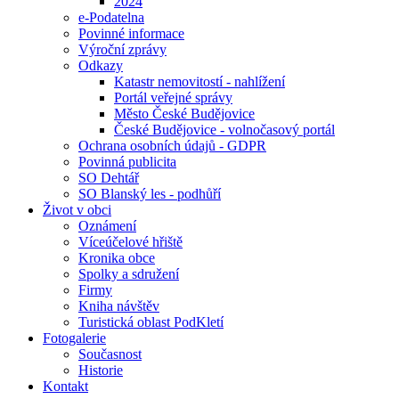
2024
e-Podatelna
Povinné informace
Výroční zprávy
Odkazy
Katastr nemovitostí - nahlížení
Portál veřejné správy
Město České Budějovice
České Budějovice - volnočasový portál
Ochrana osobních údajů - GDPR
Povinná publicita
SO Dehtář
SO Blanský les - podhůří
Život v obci
Oznámení
Víceúčelové hřiště
Kronika obce
Spolky a sdružení
Firmy
Kniha návštěv
Turistická oblast PodKletí
Fotogalerie
Současnost
Historie
Kontakt