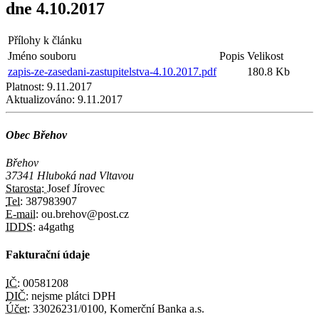
dne 4.10.2017
Přílohy k článku
Jméno souboru
Popis
Velikost
zapis-ze-zasedani-zastupitelstva-4.10.2017.pdf
180.8 Kb
Platnost:
9.11.2017
Aktualizováno:
9.11.2017
Obec Břehov
Břehov
37341 Hluboká nad Vltavou
Starosta:
Josef Jírovec
Tel:
387983907
E-mail:
ou.brehov@post.cz
IDDS:
a4gathg
Fakturační údaje
IČ:
00581208
DIČ:
nejsme plátci DPH
Účet:
33026231/0100, Komerční Banka a.s.