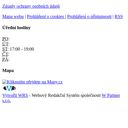
Zásady ochrany osobních údajů
Mapa webu
|
Prohlášení o cookies
|
Prohlášení o přístupnosti
|
RSS
Úřední hodiny
PO:
ÚT:
ST:
17:00 - 19:00
ČT:
PÁ:
Mapa
Vytvořil WRS
- Webový Redakční Systém společnosti
W Partner
s.r.o.