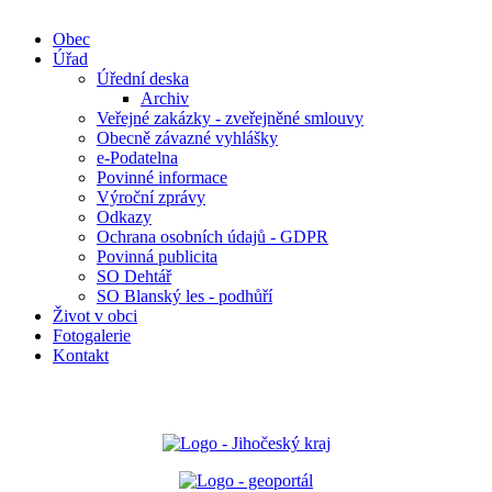
Obec
Úřad
Úřední deska
Archiv
Veřejné zakázky - zveřejněné smlouvy
Obecně závazné vyhlášky
e-Podatelna
Povinné informace
Výroční zprávy
Odkazy
Ochrana osobních údajů - GDPR
Povinná publicita
SO Dehtář
SO Blanský les - podhůří
Život v obci
Fotogalerie
Kontakt