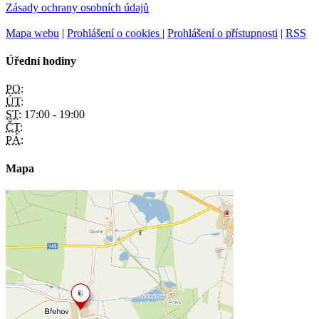
Zásady ochrany osobních údajů
Mapa webu
|
Prohlášení o cookies
|
Prohlášení o přístupnosti
|
RSS
Úřední hodiny
PO:
ÚT:
ST:
17:00 - 19:00
ČT:
PÁ:
Mapa