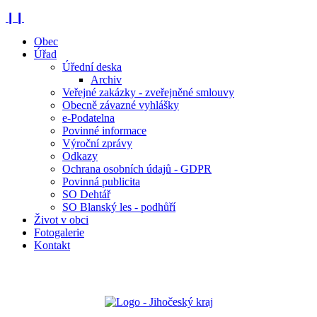
❙❙
Obec
Úřad
Úřední deska
Archiv
Veřejné zakázky - zveřejněné smlouvy
Obecně závazné vyhlášky
e-Podatelna
Povinné informace
Výroční zprávy
Odkazy
Ochrana osobních údajů - GDPR
Povinná publicita
SO Dehtář
SO Blanský les - podhůří
Život v obci
Fotogalerie
Kontakt