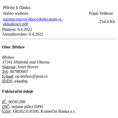
Přílohy k článku
Jméno souboru
Popis
Velikost
uzemni-rozvoj-jihoceskeho-kraje-4.-
254.4 Kb
aktualizace.pdf
Platnost:
9.4.2022
Aktualizováno:
9.4.2022
Obec Břehov
Břehov
37341 Hluboká nad Vltavou
Starosta:
Josef Jírovec
Tel:
387983907
E-mail:
ou.brehov@post.cz
IDDS:
a4gathg
Fakturační údaje
IČ:
00581208
DIČ:
nejsme plátci DPH
Účet:
33026231/0100, Komerční Banka a.s.