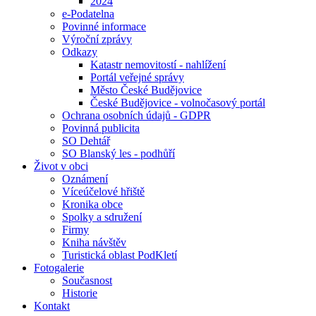
2024
e-Podatelna
Povinné informace
Výroční zprávy
Odkazy
Katastr nemovitostí - nahlížení
Portál veřejné správy
Město České Budějovice
České Budějovice - volnočasový portál
Ochrana osobních údajů - GDPR
Povinná publicita
SO Dehtář
SO Blanský les - podhůří
Život v obci
Oznámení
Víceúčelové hřiště
Kronika obce
Spolky a sdružení
Firmy
Kniha návštěv
Turistická oblast PodKletí
Fotogalerie
Současnost
Historie
Kontakt