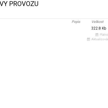
VY PROVOZU
Popis
Velikost
322.8 Kb
Platno
Aktualizová