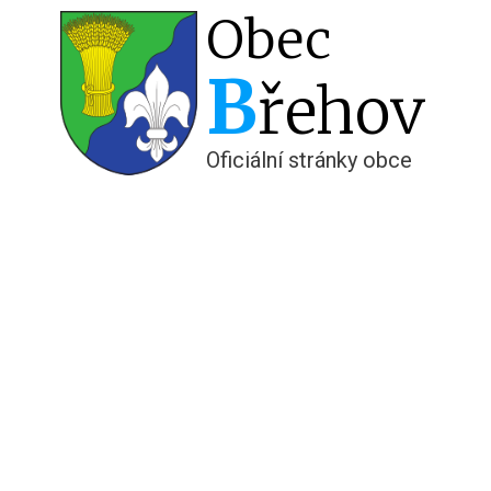
Obec
B
řehov
Oficiální stránky obce