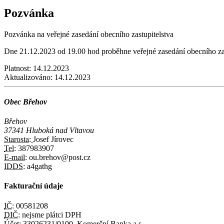
Pozvánka
Pozvánka na veřejné zasedání obecního zastupitelstva
Dne 21.12.2023 od 19.00 hod proběhne veřejné zasedání obecního zas
Platnost:
14.12.2023
Aktualizováno:
14.12.2023
Obec Břehov
Břehov
37341 Hluboká nad Vltavou
Starosta:
Josef Jírovec
Tel:
387983907
E-mail:
ou.brehov@post.cz
IDDS:
a4gathg
Fakturační údaje
IČ:
00581208
DIČ:
nejsme plátci DPH
Účet:
33026231/0100, Komerční Banka a.s.