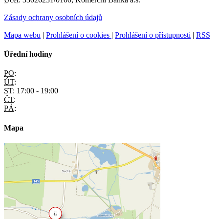
Zásady ochrany osobních údajů
Mapa webu
|
Prohlášení o cookies
|
Prohlášení o přístupnosti
|
RSS
Úřední hodiny
PO:
ÚT:
ST:
17:00 - 19:00
ČT:
PÁ:
Mapa