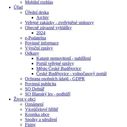
Mobilní rozhlas
Úřad
Úřední deska
Archiv
Veřejné zakázky - zveřejněné smlouvy
Obecně závazné vyhlášky
2024
e-Podatelna
Povinné informace
Výroční zprávy
Odkazy
Katastr nemovitostí - nahlížení
Portál veřejné správy
Město České Budějovice
České Budějovice - volnočasový portál
Ochrana osobních údajů - GDPR
Povinná publicita
SO Dehtář
SO Blanský les - podhůří
Život v obci
Oznámení
Víceúčelové hřiště
Kronika obce
Spolky a sdružení
Firmy