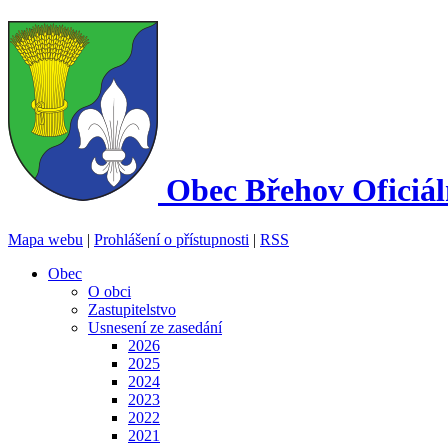
Obec
Břehov
Oficiá
Mapa webu
|
Prohlášení o přístupnosti
|
RSS
Obec
O obci
Zastupitelstvo
Usnesení ze zasedání
2026
2025
2024
2023
2022
2021