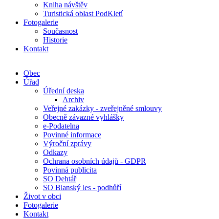
Kniha návštěv
Turistická oblast PodKletí
Fotogalerie
Současnost
Historie
Kontakt
Obec
Úřad
Úřední deska
Archiv
Veřejné zakázky - zveřejněné smlouvy
Obecně závazné vyhlášky
e-Podatelna
Povinné informace
Výroční zprávy
Odkazy
Ochrana osobních údajů - GDPR
Povinná publicita
SO Dehtář
SO Blanský les - podhůří
Život v obci
Fotogalerie
Kontakt