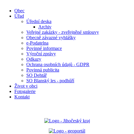
Obec
Úřad
Úřední deska
Archiv
Veřejné zakázky - zveřejněné smlouvy
Obecně závazné vyhlášky
e-Podatelna
Povinné informace
Výroční zprávy
Odkazy
Ochrana osobních údajů - GDPR
Povinná publicita
SO Dehtář
SO Blanský les - podhůří
Život v obci
Fotogalerie
Kontakt