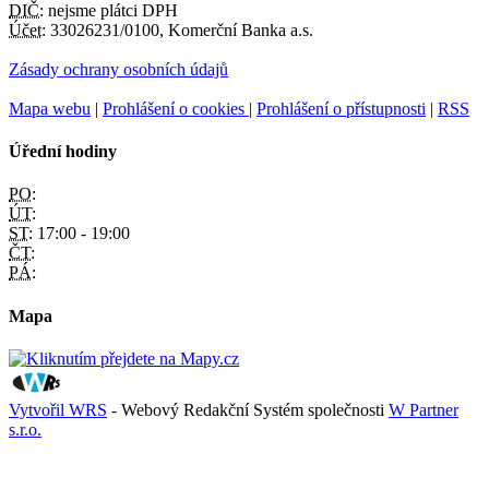
DIČ:
nejsme plátci DPH
Účet:
33026231/0100, Komerční Banka a.s.
Zásady ochrany osobních údajů
Mapa webu
|
Prohlášení o cookies
|
Prohlášení o přístupnosti
|
RSS
Úřední hodiny
PO:
ÚT:
ST:
17:00 - 19:00
ČT:
PÁ:
Mapa
Vytvořil WRS
- Webový Redakční Systém společnosti
W Partner
s.r.o.