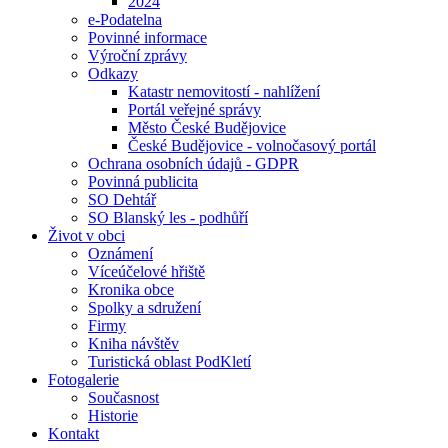
2024
e-Podatelna
Povinné informace
Výroční zprávy
Odkazy
Katastr nemovitostí - nahlížení
Portál veřejné správy
Město České Budějovice
České Budějovice - volnočasový portál
Ochrana osobních údajů - GDPR
Povinná publicita
SO Dehtář
SO Blanský les - podhůří
Život v obci
Oznámení
Víceúčelové hřiště
Kronika obce
Spolky a sdružení
Firmy
Kniha návštěv
Turistická oblast PodKletí
Fotogalerie
Současnost
Historie
Kontakt