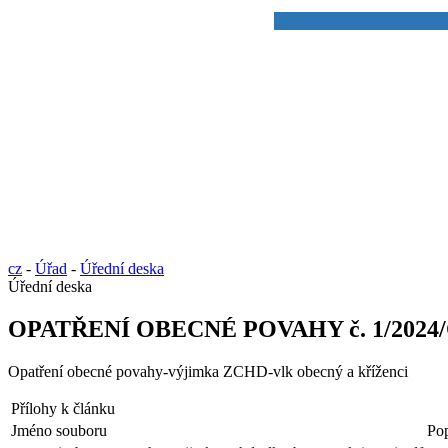
cz
-
Úřad
-
Úřední deska
Úřední deska
OPATŘENÍ OBECNÉ POVAHY č. 1/2024
Opatření obecné povahy-výjimka ZCHD-vlk obecný a kříženci
Přílohy k článku
Jméno souboru
Pop