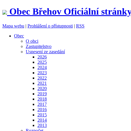
Obec
Břehov
Oficiální stránk
Mapa webu
|
Prohlášení o přístupnosti
|
RSS
Obec
O obci
Zastupitelstvo
Usnesení ze zasedání
2026
2025
2024
2023
2022
2021
2020
2019
2018
2017
2016
2015
2014
2013
Rozpočet