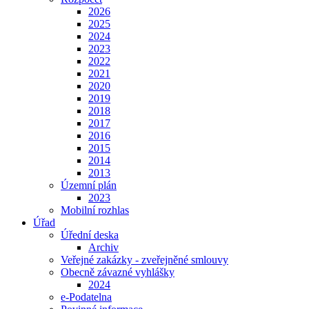
2026
2025
2024
2023
2022
2021
2020
2019
2018
2017
2016
2015
2014
2013
Územní plán
2023
Mobilní rozhlas
Úřad
Úřední deska
Archiv
Veřejné zakázky - zveřejněné smlouvy
Obecně závazné vyhlášky
2024
e-Podatelna