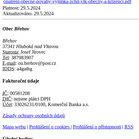
opatreni-obecne-povahy-vyjimka-zchd-vlk-obecny-a-krizenci.pdf
Platnost:
29.5.2024
Aktualizováno:
29.5.2024
Obec Břehov
Břehov
37341 Hluboká nad Vltavou
Starosta:
Josef Jírovec
Tel:
387983907
E-mail:
ou.brehov@post.cz
IDDS:
a4gathg
Fakturační údaje
IČ:
00581208
DIČ:
nejsme plátci DPH
Účet:
33026231/0100, Komerční Banka a.s.
Zásady ochrany osobních údajů
Mapa webu
|
Prohlášení o cookies
|
Prohlášení o přístupnosti
|
RSS
Úřední hodiny