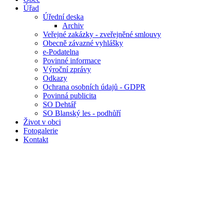
Úřad
Úřední deska
Archiv
Veřejné zakázky - zveřejněné smlouvy
Obecně závazné vyhlášky
e-Podatelna
Povinné informace
Výroční zprávy
Odkazy
Ochrana osobních údajů - GDPR
Povinná publicita
SO Dehtář
SO Blanský les - podhůří
Život v obci
Fotogalerie
Kontakt