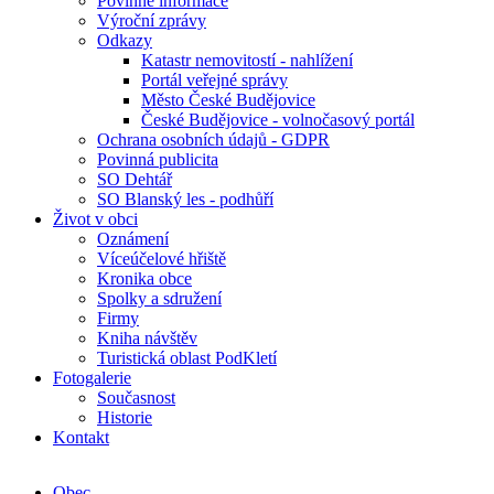
Povinné informace
Výroční zprávy
Odkazy
Katastr nemovitostí - nahlížení
Portál veřejné správy
Město České Budějovice
České Budějovice - volnočasový portál
Ochrana osobních údajů - GDPR
Povinná publicita
SO Dehtář
SO Blanský les - podhůří
Život v obci
Oznámení
Víceúčelové hřiště
Kronika obce
Spolky a sdružení
Firmy
Kniha návštěv
Turistická oblast PodKletí
Fotogalerie
Současnost
Historie
Kontakt
Obec