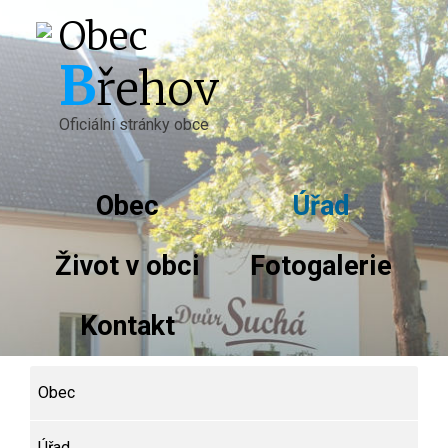
Obec
B
řehov
Oficiální stránky obce
Obec
Úřad
Život v obci
Fotogalerie
Kontakt
Obec
Úřad